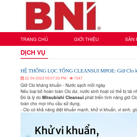
TRANG CHỦ
GIỚI THIỆU
SẢN
HỆ
HỆ
HỆ
HỆ
HỆ
HỆ
DỊCH VỤ
THỐNG
THỐNG
THỐNG
THỐNG
LỌC
LỌC
THỐNG
THỐNG
LỌC
TỔNG
TỔNG
LỌC
CLEANSUI
TỔNG
CLEANSUI
LỌC
MPOE:
LỌC
CLEANSUI
MPOE:
HỆ THỐNG LỌC TỔNG CLEANSUI MPOE: Giữ Clo khá
TỔNG
Giữ
Giữ
Clo
MPOE:
TỔNG
22-04-2023 05:07:33 PM -
1547
CLEANSUI
Clo
kháng
Giữ
TỔNG
khuẩn
kháng
Giữ Clo kháng khuẩn - Nước sạch mỗi ngày
MPOE:
CLEANSUI
-
Clo
khuẩn
Nếu loại bỏ hoàn toàn Clo dư, nước sinh hoạt có thể bị tái
Nước
-
kháng
CLEANSUI
Giữ
sạch
Đó là lý do
Mitsubishi Cleansui
phát triển tính năng giữ C
MPOE:
Nước
khuẩn
mỗi
Clo
sạch
toàn cho mọi nhu cầu sử dụng.
ngày
-
MPOE:
mỗi
Giữ
- Clo có khả năng diệt khuẩn mạnh, khử vi khuẩn, vi sinh, g
kháng
Nước
ngày
sạch
Clo
Giữ
khuẩn
mỗi
-
kháng
ngày
Clo