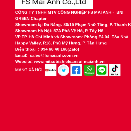
CÔNG TY TNHH MTV CÔNG NGHIỆP FS MAI ANH - BNI
GREEN Chapter
Showroom tại
Đà Nẵng: 86/15 Phạm Nhữ Tăng, P. Thanh 
Showroom Hà Nội: 57A Phố Vệ Hồ, P. Tây Hồ
VP TP. Hồ Chí Minh và Showroom: Phòng E4.04, Tòa Nhà
Happy Valley, R18, Phú Mỹ Hưng, P. Tân Hưng
Điện thoại : 094 68 40 168(Zalo)
Email: sales@fsmaianh.com.vn
Website: www.mitsubishicleansui-maianh.vn
MẠNG XÃ HỘI: