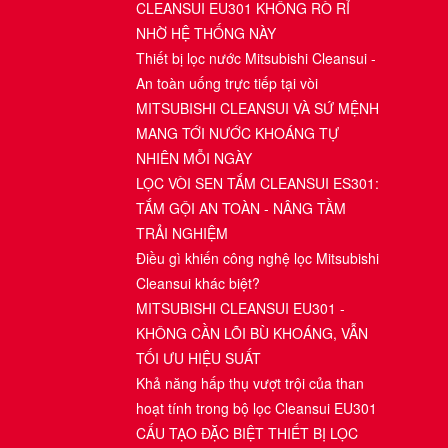
CLEANSUI EU301 KHÔNG RÒ RỈ
NHỜ HỆ THỐNG NÀY
Thiết bị lọc nước Mitsubishi Cleansui -
An toàn uống trực tiếp tại vòi
MITSUBISHI CLEANSUI VÀ SỨ MỆNH
MANG TỚI NƯỚC KHOÁNG TỰ
NHIÊN MỖI NGÀY
LỌC VÒI SEN TẮM CLEANSUI ES301:
TẮM GỘI AN TOÀN - NÂNG TẦM
TRẢI NGHIỆM
Điều gì khiến công nghệ lọc Mitsubishi
Cleansui khác biệt?
MITSUBISHI CLEANSUI EU301 -
KHÔNG CẦN LÕI BÙ KHOÁNG, VẪN
TỐI ƯU HIỆU SUẤT
Khả năng hấp thụ vượt trội của than
hoạt tính trong bộ lọc Cleansui EU301
CẤU TẠO ĐẶC BIỆT THIẾT BỊ LỌC