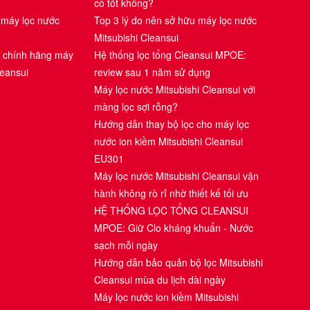
có tốt không?
 máy lọc nước
Top 3 lý do nên sở hữu máy lọc nước
Mitsubishi Cleansui
i chính hãng máy
Hệ thống lọc tổng Cleansui MPOE:
leansui
review sau 1 năm sử dụng
Máy lọc nước Mitsubishi Cleansui với
màng lọc sợi rỗng?
Hướng dẫn thay bộ lọc cho máy lọc
nước ion kiềm Mitsubishi Cleansui
EU301
Máy lọc nước Mitsubishi Cleansui vận
hành không rò rỉ nhờ thiết kế tối ưu
HỆ THỐNG LỌC TỔNG CLEANSUI
MPOE: Giữ Clo kháng khuẩn - Nước
sạch mỗi ngày
Hướng dẫn bảo quản bộ lọc Mitsubishi
Cleansui mùa du lịch dài ngày
Máy lọc nước ion kiềm Mitsubishi