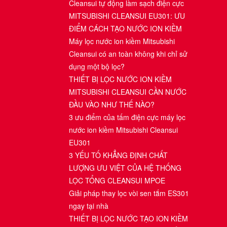
Cleansui tự động làm sạch điện cực
MITSUBISHI CLEANSUI EU301: ƯU
ĐIỂM CÁCH TẠO NƯỚC ION KIỀM
Máy lọc nước ion kiềm Mitsubishi
Cleansui có an toàn không khi chỉ sử
dụng một bộ lọc?
THIẾT BỊ LỌC NƯỚC ION KIỀM
MITSUBISHI CLEANSUI CẦN NƯỚC
ĐẦU VÀO NHƯ THẾ NÀO?
3 ưu điểm của tấm điện cực máy lọc
nước ion kiềm Mitsubishi Cleansui
EU301
3 YẾU TỐ KHẲNG ĐỊNH CHẤT
LƯỢNG ƯU VIỆT CỦA HỆ THỐNG
LỌC TỔNG CLEANSUI MPOE
Giải pháp thay lọc vòi sen tắm ES301
ngay tại nhà
THIẾT BỊ LỌC NƯỚC TẠO ION KIỀM