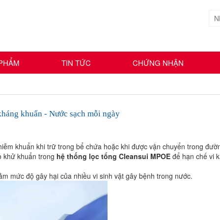
 PHẨM
TIN TỨC
CHỨNG NHẬN
ng khuẩn - Nước sạch mỗi ngày
 nhiễm khuẩn khi trữ trong bể chứa hoặc khi được vận chuyển trong đườ
lo khử khuẩn trong
hệ thống lọc tổng Cleansui MPOE
để hạn chế vi k
iảm mức độ gây hại của nhiều vi sinh vật gây bệnh trong nước.