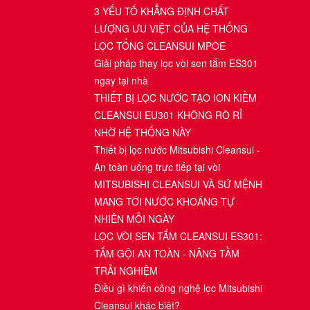
3 YẾU TỐ KHẲNG ĐỊNH CHẤT
LƯỢNG ƯU VIỆT CỦA HỆ THỐNG
LỌC TỔNG CLEANSUI MPOE
Giải pháp thay lọc vòi sen tắm ES301
ngay tại nhà
THIẾT BỊ LỌC NƯỚC TẠO ION KIỀM
CLEANSUI EU301 KHÔNG RÒ RỈ
NHỜ HỆ THỐNG NÀY
Thiết bị lọc nước Mitsubishi Cleansui -
An toàn uống trực tiếp tại vòi
MITSUBISHI CLEANSUI VÀ SỨ MỆNH
MANG TỚI NƯỚC KHOÁNG TỰ
NHIÊN MỖI NGÀY
LỌC VÒI SEN TẮM CLEANSUI ES301:
TẮM GỘI AN TOÀN - NÂNG TẦM
TRẢI NGHIỆM
Điều gì khiến công nghệ lọc Mitsubishi
Cleansui khác biệt?