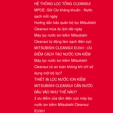
HỆ THỐNG LỌC TỔNG CLEANSUI
MPOE: Giữ Clo kháng khuẩn - Nước
sạch mỗi ngày
Hướng dẫn bảo quản bộ lọc Mitsubishi
Cleansui mùa du lịch dài ngày
Máy lọc nước ion kiềm Mitsubishi
Cleansui tự động làm sạch điện cực
MITSUBISHI CLEANSUI EU301: ƯU
ĐIỂM CÁCH TẠO NƯỚC ION KIỀM
Máy lọc nước ion kiềm Mitsubishi
Cleansui có an toàn không khi chỉ sử
dụng một bộ lọc?
THIẾT BỊ LỌC NƯỚC ION KIỀM
MITSUBISHI CLEANSUI CẦN NƯỚC
ĐẦU VÀO NHƯ THẾ NÀO?
3 ưu điểm của tấm điện cực máy lọc
nước ion kiềm Mitsubishi Cleansui
EU301