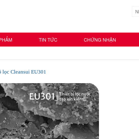
 PHẨM
TIN TỨC
CHỨNG NHẬN
bộ lọc Cleansui EU301