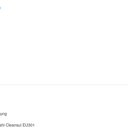
m
dụng
shi Cleansui EU301