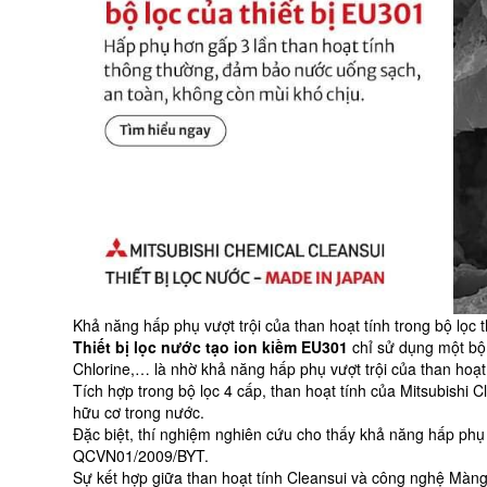
bộ
tính
hoạt
lọc
trong
Cleansui
tính
bộ
EU301
trong
lọc
bộ
Cleansui
EU301
lọc
Cleansui
EU301
Khả năng hấp phụ vượt trội của than hoạt tính trong bộ lọc t
Thiết bị lọc nước tạo ion kiềm EU301
chỉ sử dụng một bộ
Chlorine,… là nhờ khả năng hấp phụ vượt trội của than hoạt 
Tích hợp trong bộ lọc 4 cấp, than hoạt tính của Mitsubishi 
hữu cơ trong nước.
Đặc biệt, thí nghiệm nghiên cứu cho thấy khả năng hấp phụ c
QCVN01/2009/BYT.
Sự kết hợp giữa than hoạt tính Cleansui và công nghệ Màng 