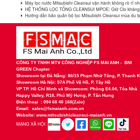
Máy lọc nước Mitsubishi Cleansui vận hành không rò rỉ nhờ
HỆ THỐNG LỌC TỔNG CLEANSUI MPOE: Giữ Clo kháng k
Hướng dẫn bảo quản bộ lọc Mitsubishi Cleansui mùa du lị
CÔNG TY TNHH MTV CÔNG NGHIỆP FS MAI ANH - BNI
GREEN Chapter
Showroom tại
Đà Nẵng: 86/15 Phạm Nhữ Tăng, P. Thanh 
Showroom Hà Nội: 57A Phố Vệ Hồ, P. Tây Hồ
VP TP. Hồ Chí Minh và Showroom: Phòng E4.04, Tòa Nhà
Happy Valley, R18, Phú Mỹ Hưng, P. Tân Hưng
Điện thoại : 094 68 40 168(Zalo)
Email: sales@fsmaianh.com.vn
Website: www.mitsubishicleansui-maianh.vn
MẠNG XÃ HỘI: