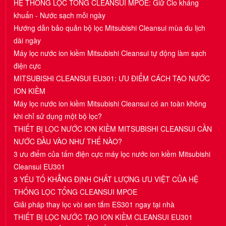
HỆ THỐNG LỌC TỔNG CLEANSUI MPOE: Giữ Clo kháng
khuẩn - Nước sạch mỗi ngày
Hướng dẫn bảo quản bộ lọc Mitsubishi Cleansui mùa du lịch
dài ngày
Máy lọc nước ion kiềm Mitsubishi Cleansui tự động làm sạch
điện cực
MITSUBISHI CLEANSUI EU301: ƯU ĐIỂM CÁCH TẠO NƯỚC
ION KIỀM
Máy lọc nước ion kiềm Mitsubishi Cleansui có an toàn không
khi chỉ sử dụng một bộ lọc?
THIẾT BỊ LỌC NƯỚC ION KIỀM MITSUBISHI CLEANSUI CẦN
NƯỚC ĐẦU VÀO NHƯ THẾ NÀO?
3 ưu điểm của tấm điện cực máy lọc nước ion kiềm Mitsubishi
Cleansui EU301
3 YẾU TỐ KHẲNG ĐỊNH CHẤT LƯỢNG ƯU VIỆT CỦA HỆ
THỐNG LỌC TỔNG CLEANSUI MPOE
Giải pháp thay lọc vòi sen tắm ES301 ngay tại nhà
THIẾT BỊ LỌC NƯỚC TẠO ION KIỀM CLEANSUI EU301