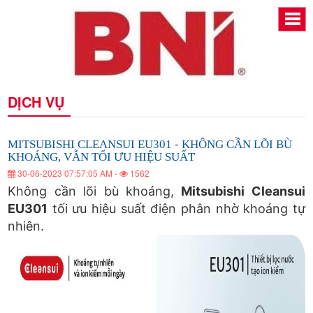
MITSUBISHI
MITSUBISHI
MITSUBISHI
MITSUBISHI
MITSUBISHI
MITSUBISHI
DỊCH VỤ
CLEANSUI
CLEANSUI
CLEANSUI
CLEANSUI
EU301
EU301
CLEANSUI
CLEANSUI
EU301
-
-
EU301
KHÔNG
-
KHÔNG
EU301
CẦN
EU301
KHÔNG
CẦN
MITSUBISHI CLEANSUI EU301 - KHÔNG CẦN LÕI BÙ
-
LÕI
LÕI
BÙ
KHOÁNG, VẪN TỐI ƯU HIỆU SUẤT
CẦN
-
KHÔNG
BÙ
KHOÁNG,
LÕI
-
30-06-2023 07:57:05 AM -
1562
VẪN
KHOÁNG,
CẦN
KHÔNG
TỐI
BÙ
VẪN
Không cần lõi bù khoáng,
Mitsubishi Cleansui
ƯU
TỐI
KHOÁNG,
KHÔNG
LÕI
HIỆU
CẦN
ƯU
EU301
tối ưu hiệu suất điện phân nhờ khoáng tự
VẪN
SUẤT
BÙ
HIỆU
TỐI
nhiên.
CẦN
SUẤT
LÕI
KHOÁNG,
ƯU
HIỆU
BÙ
LÕI
VẪN
SUẤT
TỐI
KHOÁNG,
BÙ
ƯU
VẪN