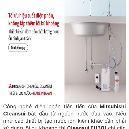
KHOÁNG,
HIỆU
TỐI
SUẤT
VẪN
ƯU
TỐI
HIỆU
ƯU
SUẤT
HIỆU
SUẤT
Công nghệ điện phân tiên tiến của
Mitsubishi
Cleansui
bắt đầu từ nguồn nước đầu vào. Nếu
như các thiết bị tạo nước ion kiềm khác cần phải
sử dụng lõi bù khoáng thì
Cleansui EU301
chỉ cần