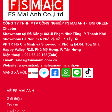
CÔNG TY TNHH MTV CÔNG NGHIỆP FS MAI ANH - BNI GREEN
Chapter
Showroom tại
Đà Nẵng: 86/15 Phạm Nhữ Tăng, P. Thanh Khê
Showroom Hà Nội: 57A Phố Vệ Hồ, P. Tây Hồ
VP TP. Hồ Chí Minh và Showroom: Phòng E4.04, Tòa Nhà
Happy Valley, R18, Phú Mỹ Hưng, P. Tân Hưng
Điện thoại : 094 68 40 168(Zalo)
Email: sales@fsmaianh.com.vn
Website: www.mitsubishicleansui-maianh.vn
MẠNG XÃ HỘI:
VỀ FS MAI ANH
Giới thiệu
Tin tức
Tuyển dụng