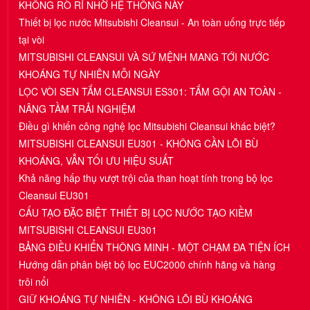
KHÔNG RÒ RỈ NHỜ HỆ THỐNG NÀY
Thiết bị lọc nước Mitsubishi Cleansui - An toàn uống trực tiếp
tại vòi
MITSUBISHI CLEANSUI VÀ SỨ MỆNH MANG TỚI NƯỚC
KHOÁNG TỰ NHIÊN MỖI NGÀY
LỌC VÒI SEN TẮM CLEANSUI ES301: TẮM GỘI AN TOÀN -
NÂNG TẦM TRẢI NGHIỆM
Điều gì khiến công nghệ lọc Mitsubishi Cleansui khác biệt?
MITSUBISHI CLEANSUI EU301 - KHÔNG CẦN LÕI BÙ
KHOÁNG, VẪN TỐI ƯU HIỆU SUẤT
Khả năng hấp thụ vượt trội của than hoạt tính trong bộ lọc
Cleansui EU301
CẤU TẠO ĐẶC BIỆT THIẾT BỊ LỌC NƯỚC TẠO KIỀM
MITSUBISHI CLEANSUI EU301
BẢNG ĐIỀU KHIỂN THÔNG MINH - MỘT CHẠM ĐA TIỆN ÍCH
Hướng dẫn phân biệt bộ lọc EUC2000 chính hãng và hàng
trôi nổi
GIỮ KHOÁNG TỰ NHIÊN - KHÔNG LÕI BÙ KHOÁNG