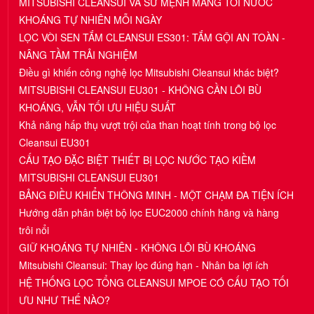
MITSUBISHI CLEANSUI VÀ SỨ MỆNH MANG TỚI NƯỚC
KHOÁNG TỰ NHIÊN MỖI NGÀY
LỌC VÒI SEN TẮM CLEANSUI ES301: TẮM GỘI AN TOÀN -
NÂNG TẦM TRẢI NGHIỆM
Điều gì khiến công nghệ lọc Mitsubishi Cleansui khác biệt?
MITSUBISHI CLEANSUI EU301 - KHÔNG CẦN LÕI BÙ
KHOÁNG, VẪN TỐI ƯU HIỆU SUẤT
Khả năng hấp thụ vượt trội của than hoạt tính trong bộ lọc
Cleansui EU301
CẤU TẠO ĐẶC BIỆT THIẾT BỊ LỌC NƯỚC TẠO KIỀM
MITSUBISHI CLEANSUI EU301
BẢNG ĐIỀU KHIỂN THÔNG MINH - MỘT CHẠM ĐA TIỆN ÍCH
Hướng dẫn phân biệt bộ lọc EUC2000 chính hãng và hàng
trôi nổi
GIỮ KHOÁNG TỰ NHIÊN - KHÔNG LÕI BÙ KHOÁNG
Mitsubishi Cleansui: Thay lọc đúng hạn - Nhân ba lợi ích
HỆ THỐNG LỌC TỔNG CLEANSUI MPOE CÓ CẤU TẠO TỐI
ƯU NHƯ THẾ NÀO?