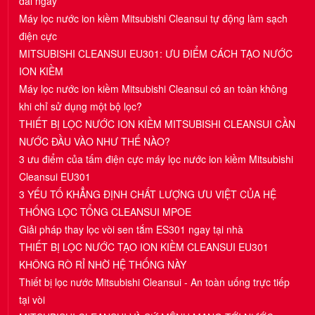
dài ngày
Máy lọc nước ion kiềm Mitsubishi Cleansui tự động làm sạch
điện cực
MITSUBISHI CLEANSUI EU301: ƯU ĐIỂM CÁCH TẠO NƯỚC
ION KIỀM
Máy lọc nước ion kiềm Mitsubishi Cleansui có an toàn không
khi chỉ sử dụng một bộ lọc?
THIẾT BỊ LỌC NƯỚC ION KIỀM MITSUBISHI CLEANSUI CẦN
NƯỚC ĐẦU VÀO NHƯ THẾ NÀO?
3 ưu điểm của tấm điện cực máy lọc nước ion kiềm Mitsubishi
Cleansui EU301
3 YẾU TỐ KHẲNG ĐỊNH CHẤT LƯỢNG ƯU VIỆT CỦA HỆ
THỐNG LỌC TỔNG CLEANSUI MPOE
Giải pháp thay lọc vòi sen tắm ES301 ngay tại nhà
THIẾT BỊ LỌC NƯỚC TẠO ION KIỀM CLEANSUI EU301
KHÔNG RÒ RỈ NHỜ HỆ THỐNG NÀY
Thiết bị lọc nước Mitsubishi Cleansui - An toàn uống trực tiếp
tại vòi