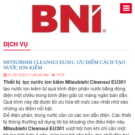
MITSUBISHI
MITSUBISHI
MITSUBISHI
MITSUBISHI
MITSUBISHI
MITSUBISHI
DỊCH VỤ
CLEANSUI
CLEANSUI
CLEANSUI
CLEANSUI
EU301:
EU301:
CLEANSUI
CLEANSUI
EU301:
ƯU
ƯU
EU301:
ĐIỂM
ƯU
ĐIỂM
EU301:
CÁCH
EU301:
ĐIỂM
CÁCH
MITSUBISHI CLEANSUI EU301: ƯU ĐIỂM CÁCH TẠO
ƯU
TẠO
TẠO
NƯỚC
NƯỚC ION KIỀM
CÁCH
ƯU
ĐIỂM
NƯỚC
ION
TẠO
ƯU
01-05-2023 11:06:48 AM -
1579
KIỀM
ION
CÁCH
ĐIỂM
NƯỚC
KIỀM
Thiết bị lọc nước ion kiềm Mitsubishi Cleansui EU301
ION
ĐIỂM
TẠO
tạo nước ion kiềm từ quá trình điện phân nước bằng dòng
CÁCH
KIỀM
NƯỚC
điện một chiều trong bình điện giải có màng ngăn bán dẫn.
CÁCH
TẠO
Quá trình này đã được tối ưu hóa tới mức cao nhất nhờ vào
ION
những ưu điểm nổi bật.
NƯỚC
TẠO
KIỀM
Để điện phân, trong nước cần có các ion dẫn điện. Các thiết
ION
NƯỚC
bị thông thường sử dụng lõi bù khoáng cho điều kiện này.
Mitsubishi Cleansui EU301
vượt trội hơn khi chỉ cần một
KIỀM
bộ lọc tích hợp 4 cấp, giúp loại bỏ cặn bẩn, tạp chất độc hại,