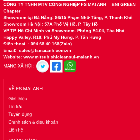
CÔNG TY TNHH MTV CÔNG NGHIỆP FS MAI ANH - BNI GREEN
Chapter
Showroom tại
Đà Nẵng: 86/15 Phạm Nhữ Tăng, P. Thanh Khê
Showroom Hà Nội: 57A Phố Vệ Hồ, P. Tây Hồ
VP TP. Hồ Chí Minh và Showroom: Phòng E4.04, Tòa Nhà
Happy Valley, R18, Phú Mỹ Hưng, P. Tân Hưng
Điện thoại : 094 68 40 168(Zalo)
Email: sales@fsmaianh.com.vn
Website: www.mitsubishicleansui-maianh.vn
MẠNG XÃ HỘI:
VỀ FS MAI ANH
Giới thiệu
Tin tức
Tuyển dụng
Chính sách & điều khoản
Liên hệ